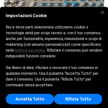
Impostazioni Cookie
Noi e terze parti selezionate utilizziamo cookie o
tecnologie simili per scopi tecnici e, con il tuo consenso,
anche per funzionalità, esperienza, misurazione e scopi di
marketing (con annunci personalizzati) come specificato
nella
politica sui cookie
. Rifiutare il consenso può rendere
indisponibili funzioni correlate.
Sei libero di dare, rifiutare o revocare il tuo consenso in
Home
La Spiaggia
Bar & Ristorante
Gallery
qualsiasi momento. Usa il pulsante “Accetta Tutto” per
Contatti
dare il consenso. Usa il pulsante “Rifiuta Tutto” per
BLUE BEACH S.A.S. DI RASCHI DANIELE & C. - Sede
continuare senza accettare.
Legale: VIALE SAN FRANCESCO - 47838 - RICCIONE
(RN) - Iscritta al registro delle imprese di Rimini - p.i/c.f:
Accetta Tutto
Rifiuta Tutto
01865120404 - Numero REA: RN - 227077