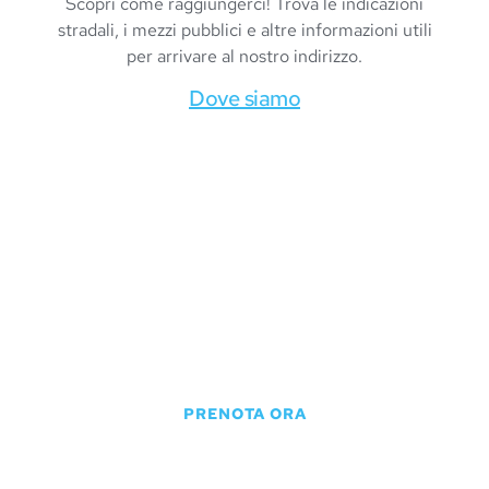
Scopri come raggiungerci! Trova le indicazioni
stradali, i mezzi pubblici e altre informazioni utili
per arrivare al nostro indirizzo.
Dove siamo
Prenota
Prenota il tuo ombrellone online e assicurati un
posto in prima fila per goderti una giornata di
sole e mare senza preoccupazioni.
PRENOTA ORA